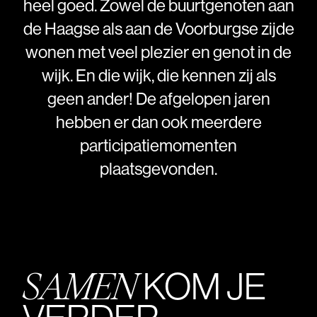
heel
goed.
Zowel
de
buurtgenoten
aan
de
Haagse
als
aan
de
Voorburgse
zijde
wonen
met
veel
plezier
en
genot
in
de
wijk.
En
die
wijk,
die
kennen
zij
als
geen
ander!
De
afgelopen
jaren
hebben
er
dan
ook
meerdere
participatiemomenten
plaatsgevonden.
KOM JE
SAMEN