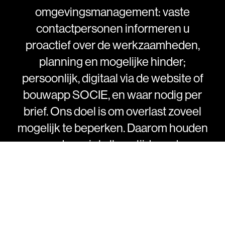
omgevingsmanagement:
vaste
contactpersonen
informeren
u
proactief
over
de
werkzaamheden,
planning
en
mogelijke
hinder;
persoonlijk,
digitaal
via
de
website
of
bouwapp
SOCIE,
en
waar
nodig
per
brief.
Ons
doel
is
om
overlast
zoveel
mogelijk
te
beperken.
Daarom
houden
we
daar
niet
alleen
tijdens
de
uitvoering,
maar
ook
al
in
het
ontwerp
rekening
mee.
Deze
FAQ
wordt
per
fase
geactualiseerd
en
gaat
nu
over
fase
links:
de
eerste
fase
van
SOZA,