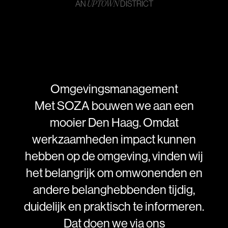
AN
DISTRICT
UPTOWN
Omgevingsmanagement
Met
SOZA
bouwen
we
aan
een
mooier
Den
Haag.
Omdat
werkzaamheden
impact
kunnen
hebben
op
de
omgeving,
vinden
wij
het
belangrijk
om
omwonenden
en
andere
belanghebbenden
tijdig,
duidelijk
en
praktisch
te
informeren.
Dat
doen
we
via
ons